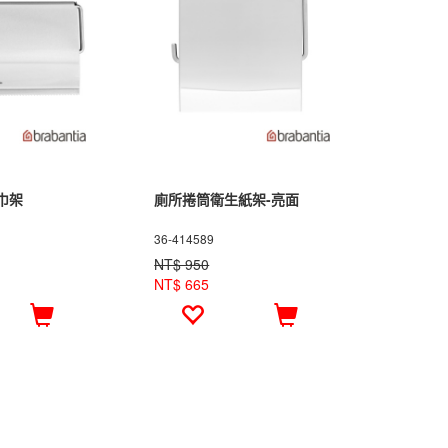
巾架
廁所捲筒衛生紙架-亮面
36-414589
NT$ 950
NT$ 665