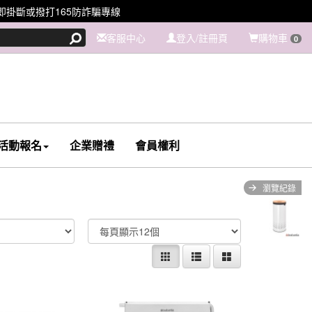
掛斷或撥打165防詐騙專線
客服中心
登入/註冊頁
購物車
0
活動報名
企業贈禮
會員權利
瀏覽紀錄