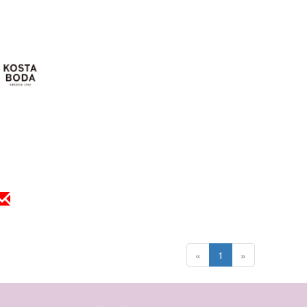
«
1
»