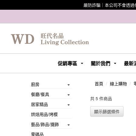
嚴防詐騙｜本公司不會透過
促銷專區
關於我們
最新
首頁
線上購物
廚房
餐廳/餐具
共 5 件商品
居家精品
顯示篩選條件
烘焙用品/烤模
藝品/飾品/擺飾
零碼品