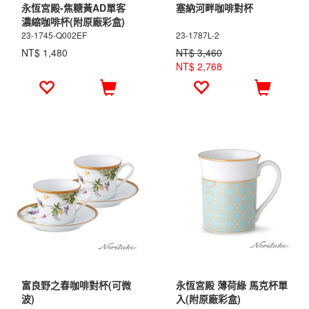
永恆宮殿-焦糖黃AD單客
塞納河畔咖啡對杯
濃縮咖啡杯(附原廠彩盒)
23-1745-Q002EF
23-1787L-2
NT$ 1,480
NT$ 3,460
NT$ 2,768
富良野之春咖啡對杯(可微
永恆宮殿 薄荷綠 馬克杯單
波)
入(附原廠彩盒)