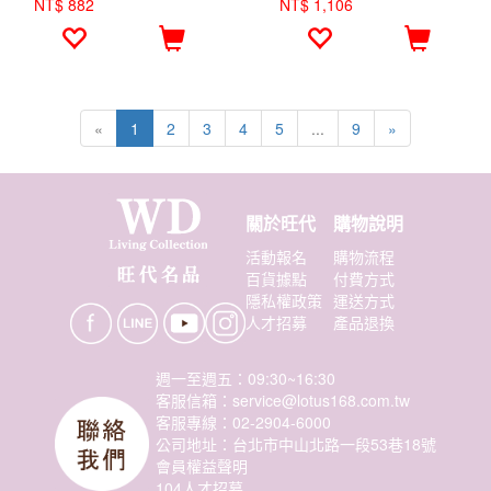
NT$ 882
NT$ 1,106
«
1
2
3
4
5
...
9
»
關於旺代
購物說明
活動報名
購物流程
百貨據點
付費方式
隱私權政策
運送方式
人才招募
產品退換
週一至週五：09:30~16:30
客服信箱：service@lotus168.com.tw
客服專線：02-2904-6000
公司地址：台北市中山北路一段53巷18號
會員權益聲明
104人才招募