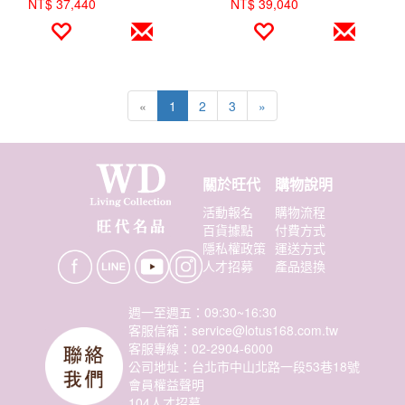
NT$ 37,440
NT$ 39,040
«
1
2
3
»
關於旺代
購物說明
活動報名
購物流程
百貨據點
付費方式
隱私權政策
運送方式
人才招募
產品退換
週一至週五：09:30~16:30
客服信箱：service@lotus168.com.tw
客服專線：02-2904-6000
公司地址：台北市中山北路一段53巷18號
會員權益聲明
104人才招募