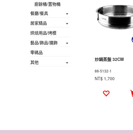
廚餘桶/置物桶
餐廳/餐具
居家精品
烘焙用品/烤模
藝品/飾品/擺飾
零碼品
炒鍋蒸盤 32CM
其他
88-5132-1
NT$ 1,700