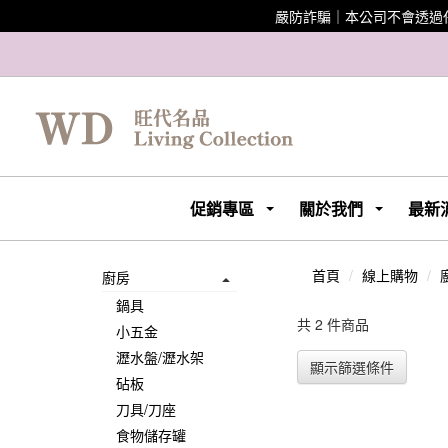
嚴防詐騙｜本公司不會透過
促銷專區
關於我們
最新
首頁
線上購物
廚房
鍋具
共 2 件商品
小五金
瀝水盤/瀝水架
顯示篩選條件
砧板
刀具/刀座
食物儲存罐