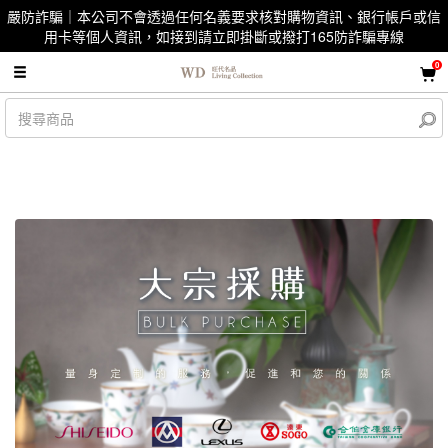
嚴防詐騙｜本公司不會透過任何名義要求核對購物資訊、銀行帳戶或信
用卡等個人資訊，如接到請立即掛斷或撥打165防詐騙專線
0