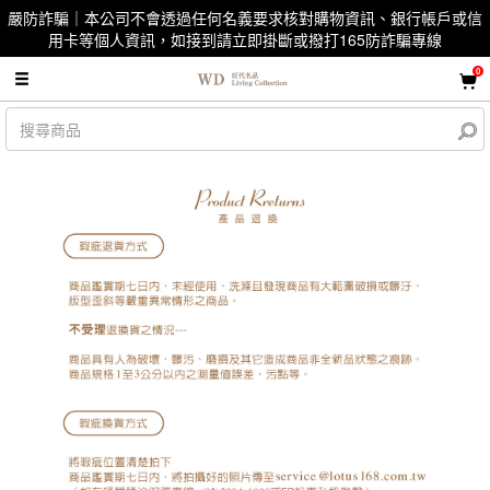
嚴防詐騙｜本公司不會透過任何名義要求核對購物資訊、銀行帳戶或信
用卡等個人資訊，如接到請立即掛斷或撥打165防詐騙專線
0