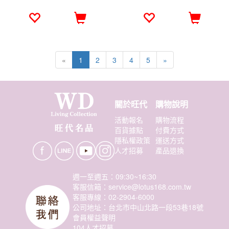
«
1
2
3
4
5
»
關於旺代
購物說明
活動報名
購物流程
百貨據點
付費方式
隱私權政策
運送方式
人才招募
產品退換
週一至週五：09:30~16:30
客服信箱：service@lotus168.com.tw
客服專線：02-2904-6000
公司地址：台北市中山北路一段53巷18號
會員權益聲明
104人才招募