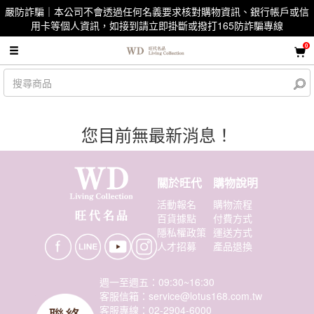
嚴防詐騙｜本公司不會透過任何名義要求核對購物資訊、銀行帳戶或信
用卡等個人資訊，如接到請立即掛斷或撥打165防詐騙專線
0
您目前無最新消息！
關於旺代
購物說明
活動報名
購物流程
百貨據點
付費方式
隱私權政策
運送方式
人才招募
產品退換
週一至週五：09:30~16:30
客服信箱：service@lotus168.com.tw
客服專線：02-2904-6000