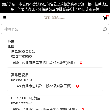
嚴防詐騙｜本公司不會透過任何名義要求核對購物資訊、銀行帳戶或信
用卡等個人資訊，如接到請立即掛斷或撥打165防詐騙專線
0
台灣
北區
忠孝SOGO瓷晶
02-27763090
10691 台北市忠孝東路四段45號8樓(正櫃)
高島屋瓷晶
02-28310710
11148 台北市忠誠路二段55號4樓(正櫃)
BR 4(SOGO復興店)
02-87722947
10654 台北市忠孝東路三段300號9樓(正櫃)