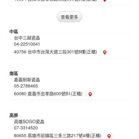
查看更多
中區
台中三越瓷晶
04-22510041
40756 台中市台灣大道三段301號8樓(正櫃)
南區
嘉義耐斯瓷晶
05-2788465
60080 嘉義市忠孝路600號B1(正櫃)
高屏
高雄SOGO瓷晶
07-3314520
80655 高雄市前鎮區三多三路217號4樓(正櫃)