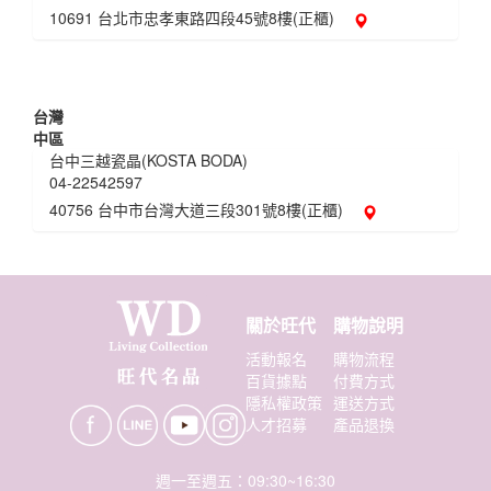
10691 台北市忠孝東路四段45號8樓(正櫃)
台灣
中區
台中三越瓷晶(KOSTA BODA)
04-22542597
40756 台中市台灣大道三段301號8樓(正櫃)
關於旺代
購物說明
活動報名
購物流程
百貨據點
付費方式
隱私權政策
運送方式
人才招募
產品退換
週一至週五：09:30~16:30